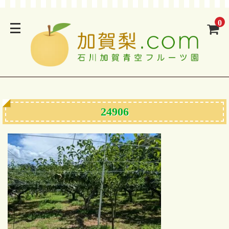
0
24906