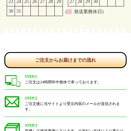
23
24
25
26
27
28
29
27
28
29
30
30
31
(
発送業務休日)
ご注文からお届けまでの流れ
STEP.1
ご注文は24時間年中無休で承っております。
STEP.2
ご注文後に当サイトより受注内容のメールが送信されま
す。
STEP.3