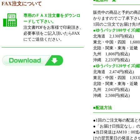
FAX注文について
販売中の商品と予約の商
専用のＦＡＸ注文書をダウンロ
かりますのでご了承下さ
ードして下さい。
1回のご注文でお届け先1
注文書PDFをお客様で印刷頂き、
●ゆうパック100サイズ(縦
必要事項をご記入頂いたらFAX
北海道 2,130円(税込)
にてご送信ください。
東北・中国・四国 1,680
北陸・関東・東海・近畿 1,
九州 1,806円(税込)
沖縄 2,233円(税込)
●ゆうパック120サイズ(縦
北海道 2,474円(税込)
東北・中国・四国 1,933
北陸・関東・東海・近畿 1,
九州 2,043円(税込)
沖縄 2,598円(税込)
■配送方法
●1回のご注文毎の配送と
●「お届け日指定なし」
●当日発送はAM10：0
けの翌営業日の発送とさ