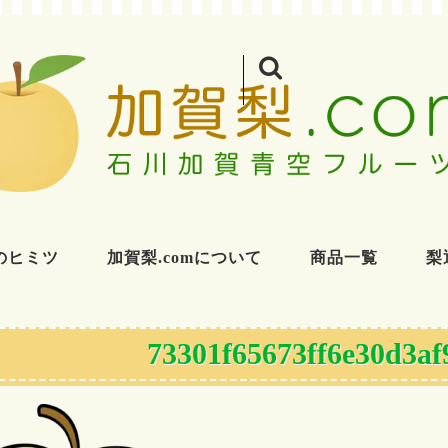
のヒミツ
加賀梨.comについて
商品一覧
梨
73301f65673ff6e30d3af