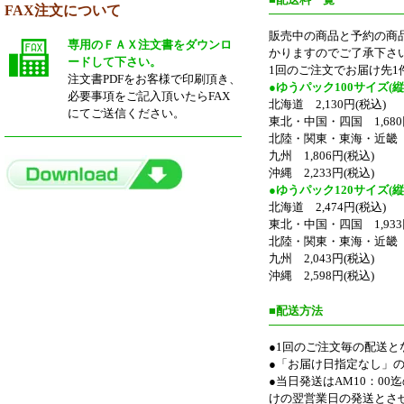
FAX注文について
販売中の商品と予約の商
専用のＦＡＸ注文書をダウンロ
かりますのでご了承下さ
ードして下さい。
1回のご注文でお届け先1
注文書PDFをお客様で印刷頂き、
●ゆうパック100サイズ(縦
必要事項をご記入頂いたらFAX
北海道 2,130円(税込)
にてご送信ください。
東北・中国・四国 1,680
北陸・関東・東海・近畿 1,
九州 1,806円(税込)
沖縄 2,233円(税込)
●ゆうパック120サイズ(縦
北海道 2,474円(税込)
東北・中国・四国 1,933
北陸・関東・東海・近畿 1,
九州 2,043円(税込)
沖縄 2,598円(税込)
■配送方法
●1回のご注文毎の配送と
●「お届け日指定なし」
●当日発送はAM10：0
けの翌営業日の発送とさ