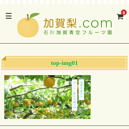
0
top-img01